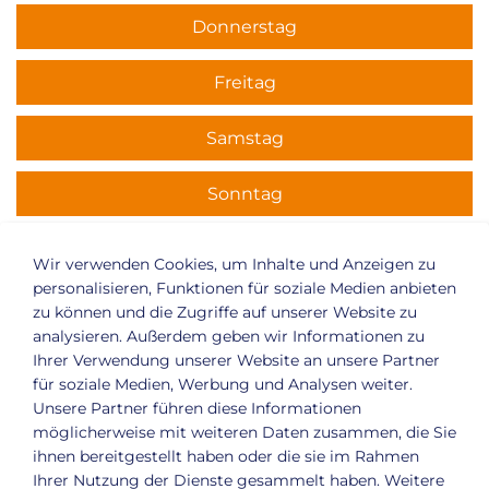
Donnerstag
Freitag
Samstag
Sonntag
Wir verwenden Cookies, um Inhalte und Anzeigen zu
Indoor
Outdoor
personalisieren, Funktionen für soziale Medien anbieten
zu können und die Zugriffe auf unserer Website zu
analysieren. Außerdem geben wir Informationen zu
Ihrer Verwendung unserer Website an unsere Partner
für soziale Medien, Werbung und Analysen weiter.
Premium Fitness und Gesundheit in Dessau
: Das
Unsere Partner führen diese Informationen
aktiVital ist mehr als nur ein Fitnessstudio in
möglicherweise mit weiteren Daten zusammen, die Sie
Dessau.
ihnen bereitgestellt haben oder die sie im Rahmen
Ihrer Nutzung der Dienste gesammelt haben. Weitere
Elisabethstr. 25
06844
Dessau-Roßlau