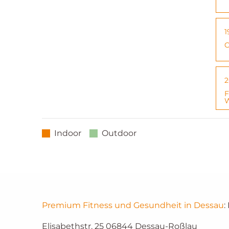
1
C
2
F
W
Indoor
Outdoor
Premium Fitness und Gesundheit in Dessau
:
Elisabethstr. 25
06844
Dessau-Roßlau