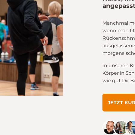
angepasst
Manchmal merkt
wenn man fit
Rückenschme
ausgelassene
morgens scho
In unseren K
Körper in Sc
wie gut Dir 
JETZT KU