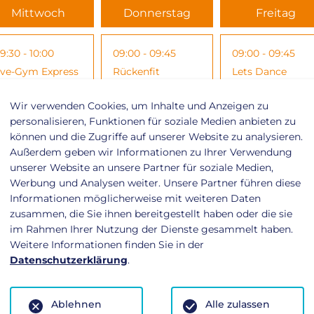
Mittwoch
Donnerstag
Freitag
9:30 - 10:00
09:00 - 09:45
09:00 - 09:45
ive-Gym Express
Rückenfit
Lets Dance
Wir verwenden Cookies, um Inhalte und Anzeigen zu
0:00 - 11:00
10:00 - 10:45
10:00 - 10:45
personalisieren, Funktionen für soziale Medien anbieten zu
können und die Zugriffe auf unserer Website zu analysieren.
ody Balance
Pilates
Rückenfit
Außerdem geben wir Informationen zu Ihrer Verwendung
unserer Website an unsere Partner für soziale Medien,
Werbung und Analysen weiter. Unsere Partner führen diese
0:00 - 10:45
11:00 - 11:45
10:00 - 10:45
Informationen möglicherweise mit weiteren Daten
ückenfit
Top Fit
Fit For Weekend
zusammen, die Sie ihnen bereitgestellt haben oder die sie
im Rahmen Ihrer Nutzung der Dienste gesammelt haben.
Weitere Informationen finden Sie in der
1:10 - 11:55
17:00 - 17:45
11:00 - 11:45
Datenschutzerklärung
.
asy Step
Starke Mitte
Yoga
Ablehnen
Alle zulassen