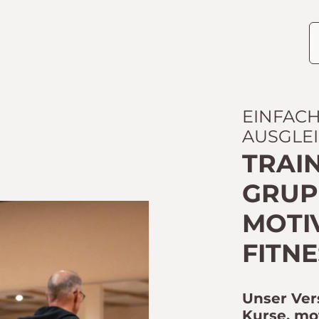
EINFAC
AUSGLE
TRAIN
GRUPP
OTIV
ITNES
Unser Ver
Kurse, mo