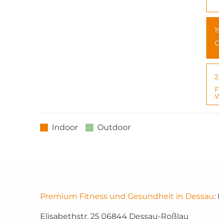
1
C
2
F
W
Indoor
Outdoor
Premium Fitness und Gesundheit in Dessau
:
Elisabethstr. 25
06844
Dessau-Roßlau