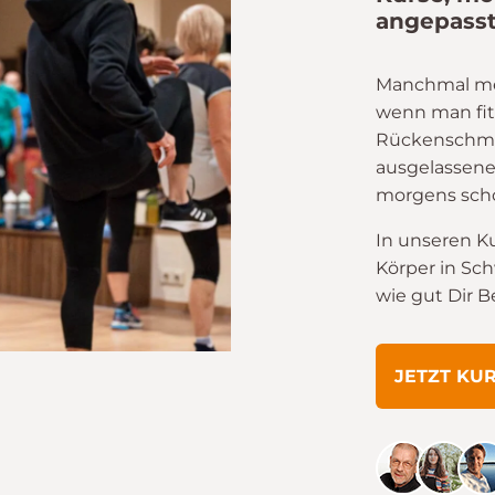
angepasst
Manchmal merkt
wenn man fit
Rückenschme
ausgelassene
morgens scho
In unseren K
Körper in Sc
wie gut Dir 
JETZT KU