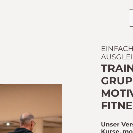
EINFAC
AUSGLE
TRAIN
GRUPP
OTIV
ITNES
Unser Ver
Kurse, mo