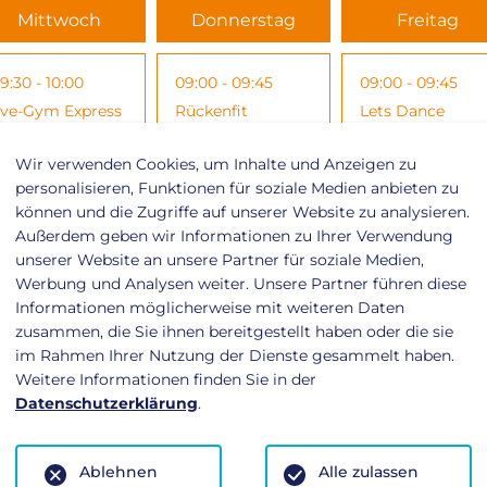
Mittwoch
Donnerstag
Freitag
9:30 - 10:00
09:00 - 09:45
09:00 - 09:45
ive-Gym Express
Rückenfit
Lets Dance
Wir verwenden Cookies, um Inhalte und Anzeigen zu
0:00 - 11:00
10:00 - 10:45
10:00 - 10:45
personalisieren, Funktionen für soziale Medien anbieten zu
können und die Zugriffe auf unserer Website zu analysieren.
ody Balance
Pilates
Rückenfit
Außerdem geben wir Informationen zu Ihrer Verwendung
unserer Website an unsere Partner für soziale Medien,
Werbung und Analysen weiter. Unsere Partner führen diese
0:00 - 10:45
11:00 - 11:45
10:00 - 10:45
Informationen möglicherweise mit weiteren Daten
ückenfit
Top Fit
Fit For Weekend
zusammen, die Sie ihnen bereitgestellt haben oder die sie
im Rahmen Ihrer Nutzung der Dienste gesammelt haben.
Weitere Informationen finden Sie in der
1:10 - 11:55
17:00 - 17:45
11:00 - 11:45
Datenschutzerklärung
.
asy Step
Starke Mitte
Yoga
Ablehnen
Alle zulassen