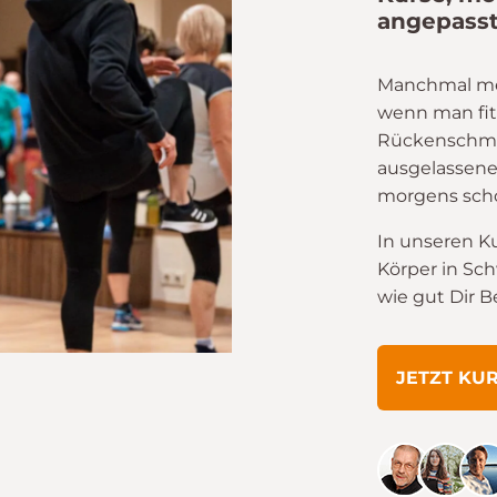
angepasst
Manchmal merkt
wenn man fit
Rückenschme
ausgelassene
morgens scho
In unseren K
Körper in Sc
wie gut Dir 
JETZT KU