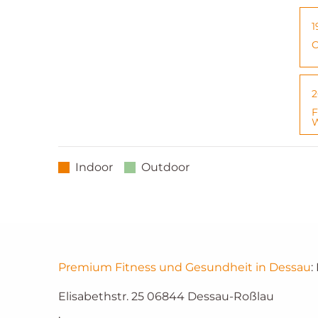
1
C
2
F
W
Indoor
Outdoor
Premium Fitness und Gesundheit in Dessau
:
Elisabethstr. 25
06844
Dessau-Roßlau
,