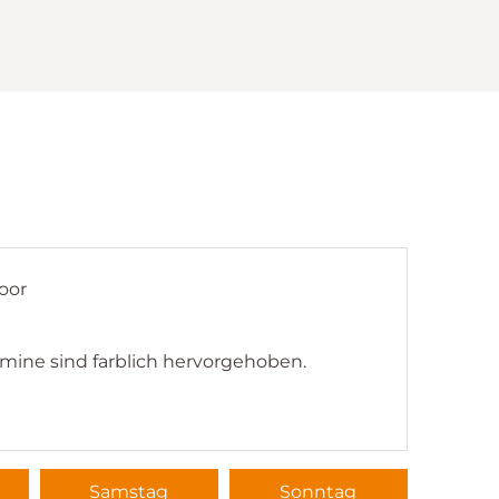
oor
rmine sind farblich hervorgehoben.
Samstag
Sonntag