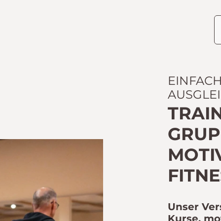
EINFAC
AUSGLE
TRAIN
GRUPP
OTIV
ITNES
Unser Ver
Kurse, mo