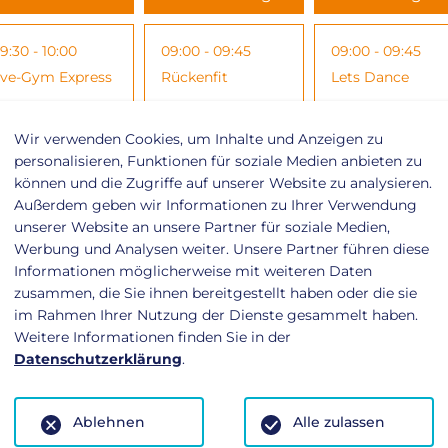
9:30 - 10:00
09:00 - 09:45
09:00 - 09:45
ive-Gym Express
Rückenfit
Lets Dance
Wir verwenden Cookies, um Inhalte und Anzeigen zu
0:00 - 11:00
10:00 - 10:45
10:00 - 10:45
personalisieren, Funktionen für soziale Medien anbieten zu
ody Balance
Pilates
Rückenfit
können und die Zugriffe auf unserer Website zu analysieren.
Außerdem geben wir Informationen zu Ihrer Verwendung
unserer Website an unsere Partner für soziale Medien,
0:00 - 10:45
11:00 - 11:45
10:00 - 10:45
Werbung und Analysen weiter. Unsere Partner führen diese
ückenfit
Top Fit
Fit For Weekend
Informationen möglicherweise mit weiteren Daten
zusammen, die Sie ihnen bereitgestellt haben oder die sie
im Rahmen Ihrer Nutzung der Dienste gesammelt haben.
1:10 - 11:55
17:00 - 17:45
11:00 - 11:45
Weitere Informationen finden Sie in der
Datenschutzerklärung
.
asy Step
Starke Mitte
Yoga
Ablehnen
Alle zulassen
4:00 - 14:45
17:30 - 18:00
12:00 - 12:45