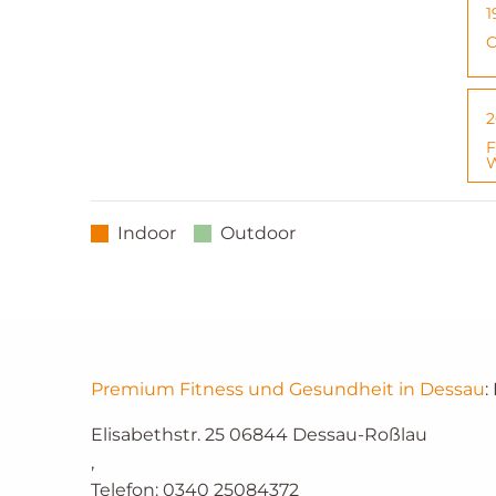
1
C
2
F
W
Indoor
Outdoor
Premium Fitness und Gesundheit in Dessau
:
Elisabethstr. 25
06844
Dessau-Roßlau
,
Telefon:
0340 25084372