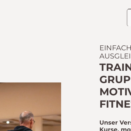
EINFAC
AUSGLE
TRAIN
GRUPP
OTIV
ITNES
Unser Ver
Kurse, mo