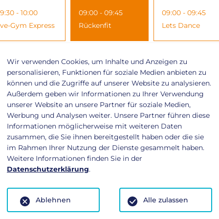
9:30 - 10:00
09:00 - 09:45
09:00 - 09:45
ive-Gym Express
Rückenfit
Lets Dance
0:00 - 11:00
10:00 - 10:45
10:00 - 10:45
Wir verwenden Cookies, um Inhalte und Anzeigen zu
ody Balance
Pilates
Rückenfit
personalisieren, Funktionen für soziale Medien anbieten zu
können und die Zugriffe auf unserer Website zu analysieren.
Außerdem geben wir Informationen zu Ihrer Verwendung
unserer Website an unsere Partner für soziale Medien,
0:00 - 10:45
11:00 - 11:45
10:00 - 10:45
Werbung und Analysen weiter. Unsere Partner führen diese
ückenfit
Top Fit
Fit For Weekend
Informationen möglicherweise mit weiteren Daten
zusammen, die Sie ihnen bereitgestellt haben oder die sie
im Rahmen Ihrer Nutzung der Dienste gesammelt haben.
1:10 - 11:55
17:00 - 17:45
11:00 - 11:45
Weitere Informationen finden Sie in der
asy Step
Starke Mitte
Yoga
Datenschutzerklärung
.
4:00 - 14:45
17:30 - 18:00
12:00 - 12:45
Ablehnen
Alle zulassen
tarke Mitte
Iron Fit
Entspannung