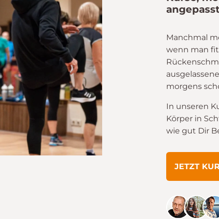
angepasst
Manchmal merkt
wenn man fit
Rückenschme
ausgelassene
morgens scho
In unseren K
Körper in Sc
wie gut Dir 
JETZT KU