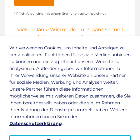
* Pflichtfelder sind mit einem Sternchen gekennzeichnet.
Vielen Dank! Wir melden uns ganz schnell
und vereinbaren unseren Beratungstermin.
Wir verwenden Cookies, um Inhalte und Anzeigen zu
personalisieren, Funktionen für soziale Medien anbieten
zu können und die Zugriffe auf unserer Website zu
analysieren. Außerdem geben wir Informationen zu
Ihrer Verwendung unserer Website an unsere Partner
für soziale Medien, Werbung und Analysen weiter.
Premium Fitness und Gesundheit in Dessau
: Das
Unsere Partner führen diese Informationen
aktiVital ist mehr als nur ein Fitnessstudio in
möglicherweise mit weiteren Daten zusammen, die Sie
Dessau.
ihnen bereitgestellt haben oder die sie im Rahmen
Ihrer Nutzung der Dienste gesammelt haben. Weitere
Elisabethstr. 25
06844
Dessau-Roßlau
Informationen finden Sie in der
Telefon:
0340 25084372
Datenschutzerklärung
.
E-Mail:
info@aktivital-dessau.de
Social Media