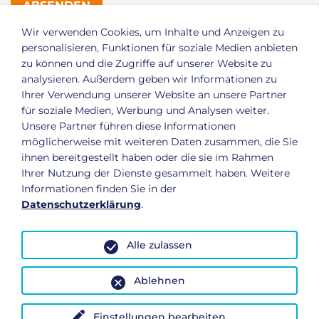
ABSENDEN
Wir verwenden Cookies, um Inhalte und Anzeigen zu
* Pflichtfelder sind mit einem Sternchen gekennzeichnet.
personalisieren, Funktionen für soziale Medien anbieten
zu können und die Zugriffe auf unserer Website zu
analysieren. Außerdem geben wir Informationen zu
Ihrer Verwendung unserer Website an unsere Partner
für soziale Medien, Werbung und Analysen weiter.
Premium Fitness und Gesundheit in Dessau
: Das
Unsere Partner führen diese Informationen
aktiVital ist mehr als nur ein Fitnessstudio in
möglicherweise mit weiteren Daten zusammen, die Sie
Dessau.
ihnen bereitgestellt haben oder die sie im Rahmen
Ihrer Nutzung der Dienste gesammelt haben. Weitere
Elisabethstr. 25
06844
Dessau-Roßlau
Informationen finden Sie in der
Telefon:
0340 25084372
Datenschutzerklärung
.
E-Mail:
info@aktivital-dessau.de
Social Media
Alle zulassen
Ablehnen
Konzept und Webentwicklung: TYPO3 Agentur igroup
Internetagentur
Einstellungen bearbeiten