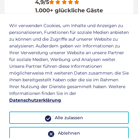
4,9/5
1.000+ glückliche Gäste
Wir verwenden Cookies, um Inhalte und Anzeigen zu
personalisieren, Funktionen für soziale Medien anbieten
zu können und die Zugriffe auf unserer Website zu
analysieren. Außerdem geben wir Informationen zu
Ihrer Verwendung unserer Website an unsere Partner
für soziale Medien, Werbung und Analysen weiter.
Premium Fitness und Gesundheit in Dessau
: Das
Unsere Partner führen diese Informationen
aktiVital ist mehr als nur ein Fitnessstudio in
möglicherweise mit weiteren Daten zusammen, die Sie
Dessau.
ihnen bereitgestellt haben oder die sie im Rahmen
Ihrer Nutzung der Dienste gesammelt haben. Weitere
Elisabethstr. 25
06844
Dessau-Roßlau
Informationen finden Sie in der
Telefon:
0340 25084372
Datenschutzerklärung
.
E-Mail:
info@aktivital-dessau.de
Social Media
Alle zulassen
Ablehnen
Konzept und Webentwicklung: TYPO3 Agentur igroup