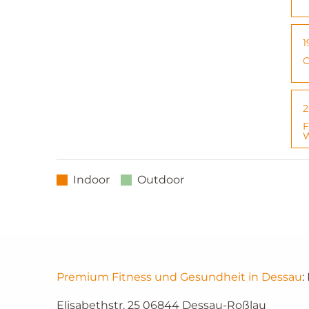
1
C
2
F
W
Indoor
Outdoor
Premium Fitness und Gesundheit in Dessau
:
Elisabethstr. 25
06844
Dessau-Roßlau