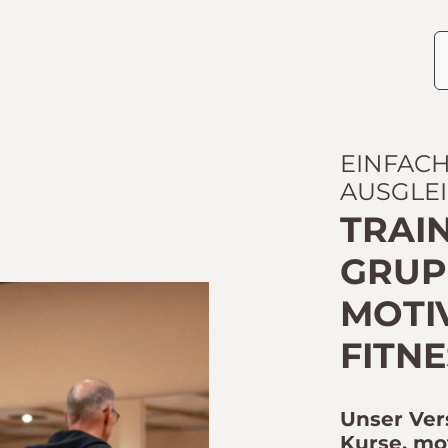
EINFAC
AUSGLE
TRAIN
GRUPP
OTIV
ITNES
Unser Ver
Kurse, mo