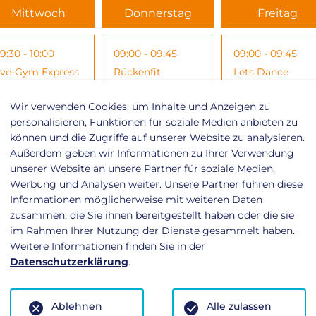
Mittwoch
Donnerstag
Freitag
9:30 - 10:00
09:00 - 09:45
09:00 - 09:45
ive-Gym Express
Rückenfit
Lets Dance
Wir verwenden Cookies, um Inhalte und Anzeigen zu
0:00 - 11:00
10:00 - 10:45
10:00 - 10:45
personalisieren, Funktionen für soziale Medien anbieten zu
können und die Zugriffe auf unserer Website zu analysieren.
ody Balance
Pilates
Rückenfit
Außerdem geben wir Informationen zu Ihrer Verwendung
unserer Website an unsere Partner für soziale Medien,
Werbung und Analysen weiter. Unsere Partner führen diese
0:00 - 10:45
11:00 - 11:45
10:00 - 10:45
Informationen möglicherweise mit weiteren Daten
ückenfit
Top Fit
Fit For Weekend
zusammen, die Sie ihnen bereitgestellt haben oder die sie
im Rahmen Ihrer Nutzung der Dienste gesammelt haben.
Weitere Informationen finden Sie in der
1:10 - 11:55
17:00 - 17:45
11:00 - 11:45
Datenschutzerklärung
.
asy Step
Starke Mitte
Yoga
Ablehnen
Alle zulassen