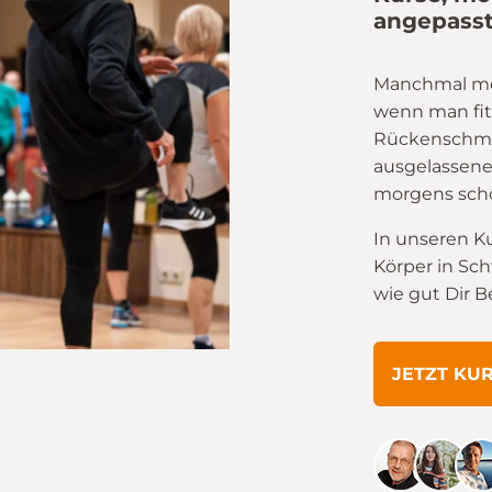
angepasst
Manchmal merkt
wenn man fit
Rückenschme
ausgelassene
morgens scho
In unseren K
Körper in Sc
wie gut Dir 
JETZT KU